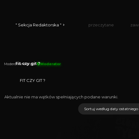
" Sekcja Redaktorska "
przeczytane
zaw
Fit czy git ?
Moderowane przez:
Moderator
FIT CZY GIT ?
Aktualnie nie ma wątków spełniających podane warunki.