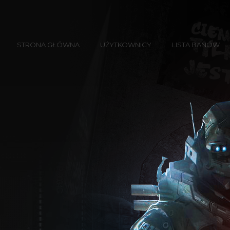
STRONA GŁÓWNA
UŻYTKOWNICY
LISTA BANÓW