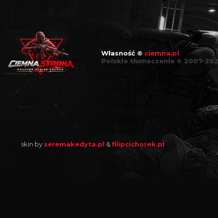
Własność ©
ciemna.pl
Polskie tłumaczenie © 2007-20
skin by
seremakedyta.pl
&
filipcichorek.pl