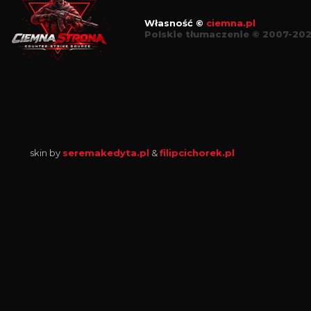
Własność ©
ciemna.pl
Polskie tłumaczenie © 2007-20
skin by
seremakedyta.pl
&
filipcichorek.pl