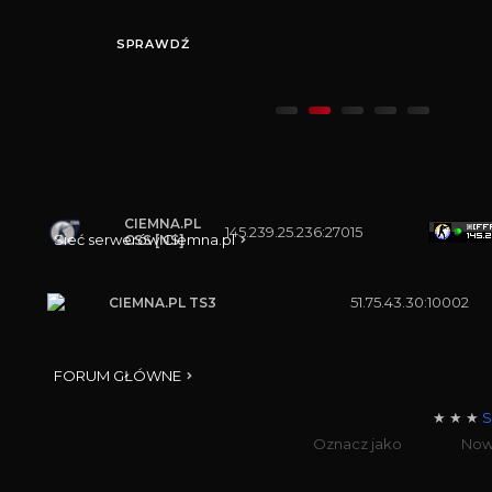
SPRAWDŹ
CIEMNA.PL
145.239.25.236:27015
Sieć serwerów Ciemna.pl
CSS [NS]
51.75.43.30:10002
CIEMNA.PL TS3
FORUM GŁÓWNE
★ ★ ★
S
Oznacz jako
No