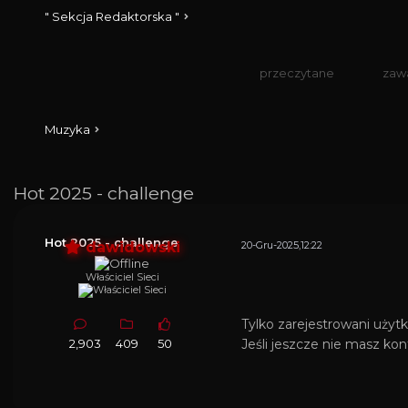
" Sekcja Redaktorska "
przeczytane
zaw
Muzyka
Hot 2025 - challenge
Hot 2025 - challenge
dawidowski
20-Gru-2025,12:22
Właściciel Sieci
Tylko zarejestrowani użyt
2,903
409
50
Jeśli jeszcze nie masz k