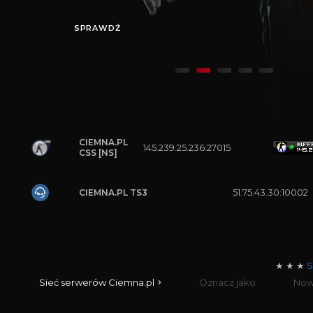
SPRAWDŹ
CIEMNA.PL
145.239.25.236:27015
CSS [NS]
51.75.43.30:10002
CIEMNA.PL TS3
★ ★ ★
S
Sieć serwerów Ciemna.pl
Oznacz jako
No