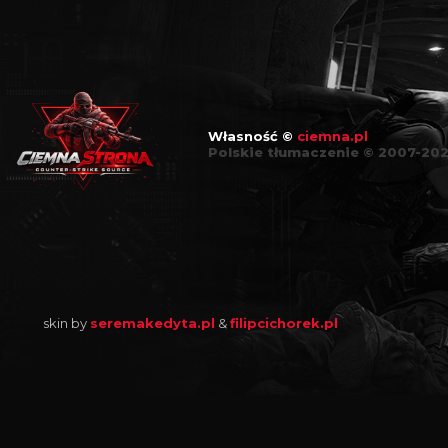
Własność ©
ciemna.pl
Polskie tłumaczenie © 2007-20
skin by
seremakedyta.pl
&
filipcichorek.pl