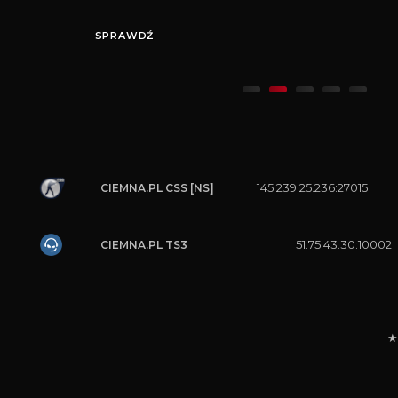
SPRAWDŹ
145.239.25.236:27015
CIEMNA.PL CSS [NS]
51.75.43.30:10002
CIEMNA.PL TS3
★