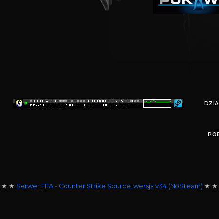
SPRAWDŹ
DZIA
POB
 ★ ★
Serwer FFA - Counter Strike Source, wersja v34 (NoSteam)
★ ★