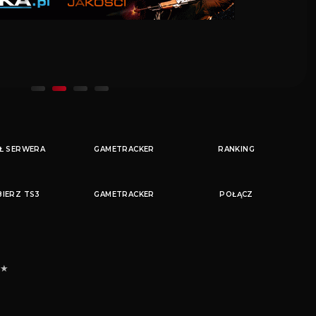
Ł SERWERA
RANKING
IERZ TS3
POŁĄCZ
 ★