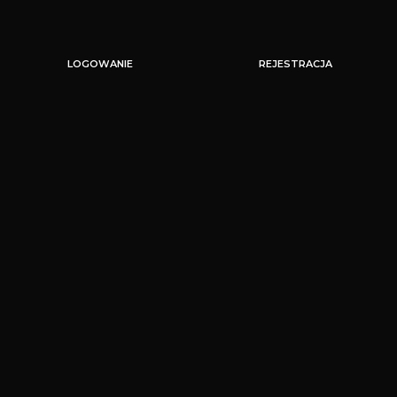
LOGOWANIE
REJESTRACJA
Nie pamiętam hasła
Zapamiętaj mnie