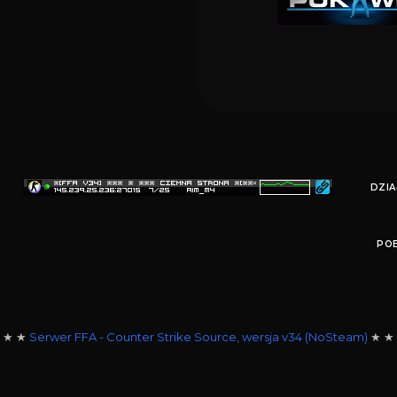
SPRAWDŹ
DZIA
POB
 ★ ★
Serwer FFA - Counter Strike Source, wersja v34 (NoSteam)
★ ★