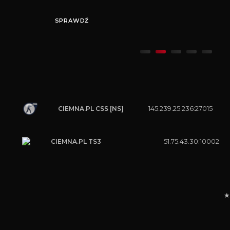
SPRAWDŹ
145.239.25.236:27015
CIEMNA.PL CSS [NS]
51.75.43.30:10002
CIEMNA.PL TS3
★