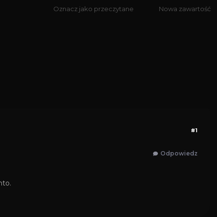
Oznacz jako przeczytane
Nowa zawartość
#1
Odpowiedz
nto.