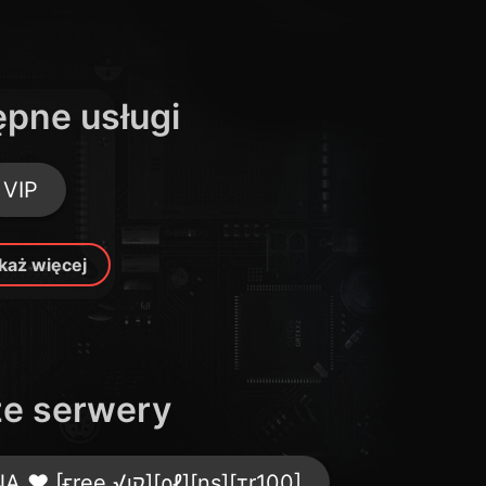
pne usługi
VIP
każ więcej
e serwery
★[ғғa]★ CIEMNA STRONA ❤ [ғree √ιק][ρℓ][nѕ][тr100]