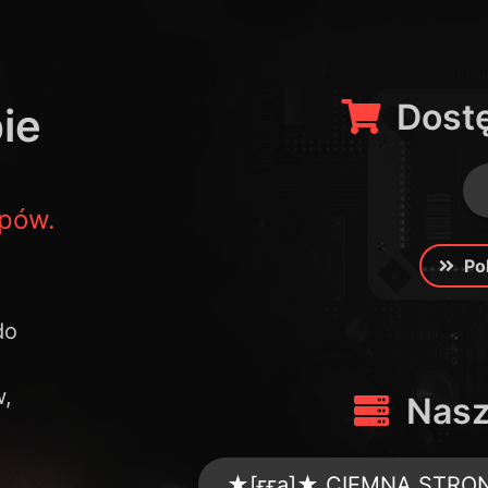
Dostę
ie
pów.
Po
do
w,
Nasz