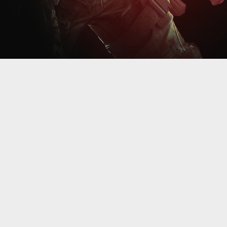
JĘZY
Polski
SKLEP SMS
NAPEDZANY PRZEZ
Englis