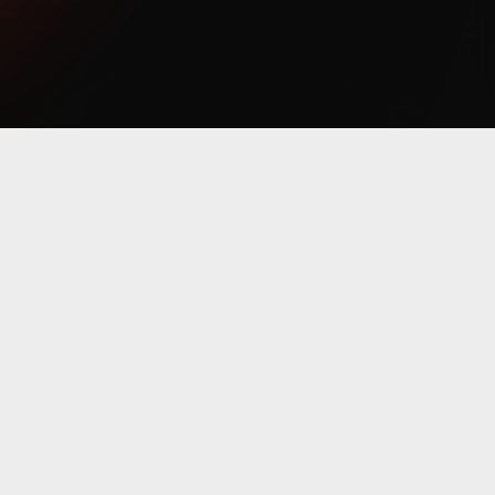
KI
STRONY
Usługi
h
Polityka Prywatności
Regulamin
Kontakt